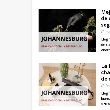
Mej
de 
seg
ma
Elegi
de ca
analí
La 
cha
de 
fe
Elegi
buena
y tu f