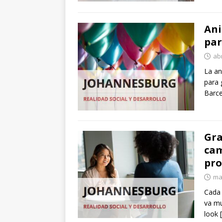
Ani
par
abr
La an
para 
Barce
Gra
cam
pro
ma
Cada 
va mu
look