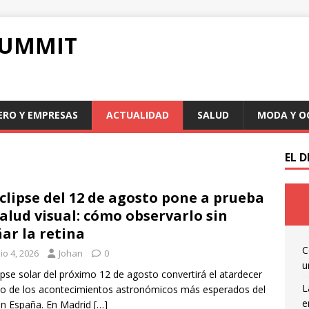
SUMMIT
ERO Y EMPRESAS
ACTUALIDAD
SALUD
MODA Y O
EL 
eclipse del 12 de agosto pone a prueba
salud visual: cómo observarlo sin
ar la retina
C
io 4, 2026
Johan
0
u
lipse solar del próximo 12 de agosto convertirá el atardecer
L
o de los acontecimientos astronómicos más esperados del
e
n España. En Madrid
[…]