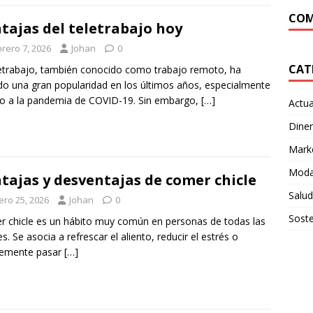
COM
tajas del teletrabajo hoy
brero 7, 2026
Johan
0
CAT
letrabajo, también conocido como trabajo remoto, ha
o una gran popularidad en los últimos años, especialmente
o a la pandemia de COVID-19. Sin embargo,
[…]
Actua
Dine
Mark
Moda
tajas y desventajas de comer chicle
Salud
ero 25, 2026
Johan
0
Soste
 chicle es un hábito muy común en personas de todas las
s. Se asocia a refrescar el aliento, reducir el estrés o
lemente pasar
[…]