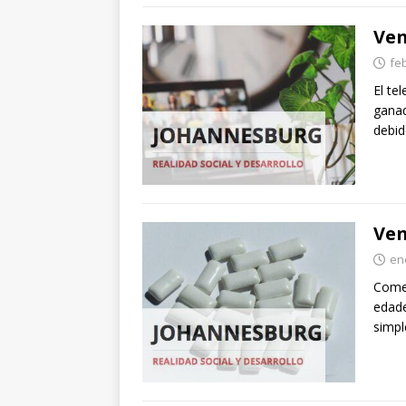
Ven
fe
El te
ganad
debid
Ven
en
Comer
edade
simp