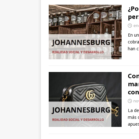
¿Po
per
en
En un
cobra
han c
Com
man
con
no
La de
más q
apues