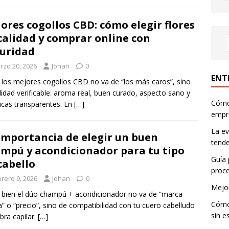
ores cogollos CBD: cómo elegir flores
calidad y comprar online con
uridad
rzo 20, 2026
Johan
0
ENT
r los mejores cogollos CBD no va de “los más caros”, sino
lidad verificable: aroma real, buen curado, aspecto sano y
Cómo 
ticas transparentes. En
[…]
empr
La ev
importancia de elegir un buen
tende
mpú y acondicionador para tu tipo
Guía 
cabello
proce
brero 9, 2026
Johan
0
Mejor
r bien el dúo champú + acondicionador no va de “marca
Cómo 
” o “precio”, sino de compatibilidad con tu cuero cabelludo
sin e
ibra capilar.
[…]