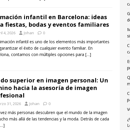
c
G
mación infantil en Barcelona: ideas
d
a fiestas, bodas y eventos familiares
M
il 4, 2026
Johan
0
s
imación infantil es uno de los elementos más importantes
C
garantizar el éxito de cualquier evento familiar. En
c
lona, contamos con múltiples opciones para
[…]
E
p
Q
do superior en imagen personal: Un
m
ino hacia la asesoría de imagen
C
fesional
p
rzo 31, 2026
Johan
0
V
vez más personas descubren que el mundo de la imagen
cho más allá de las tendencias y la moda. Detrás de cada
¿
[…]
L