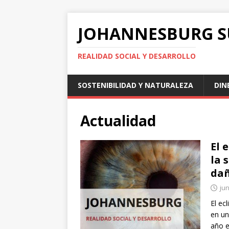
JOHANNESBURG 
REALIDAD SOCIAL Y DESARROLLO
SOSTENIBILIDAD Y NATURALEZA
DIN
Actualidad
El 
la 
dañ
jun
El ec
en un
año e