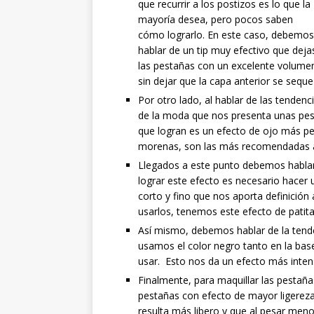
que recurrir a los postizos es lo que la
mayoría desea, pero pocos saben
cómo lograrlo. En este caso, debemos
hablar de un tip muy efectivo que deja
las pestañas con un excelente volumen.
sin dejar que la capa anterior se sequ
Por otro lado, al hablar de las tenden
de la moda que nos presenta unas pestañ
que logran es un efecto de ojo más peq
morenas, son las más recomendadas a 
Llegados a este punto debemos hablar
lograr este efecto es necesario hacer u
corto y fino que nos aporta definición 
usarlos, tenemos este efecto de patit
Así mismo, debemos hablar de la tende
usamos el color negro tanto en la bas
usar. Esto nos da un efecto más inten
Finalmente, para maquillar las pestañ
pestañas con efecto de mayor ligereza
resulta más libero y que al pesar men