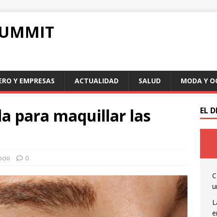
SUMMIT
ERO Y EMPRESAS
ACTUALIDAD
SALUD
MODA Y O
a para maquillar las
EL 
ocio
0
C
u
L
e