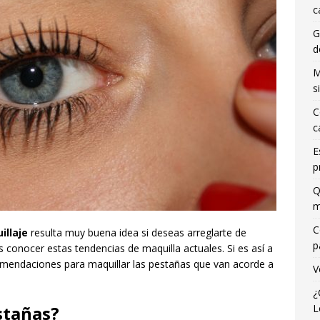
c
G
d
M
s
C
c
E
p
Q
m
C
illaje
resulta muy buena idea si deseas arreglarte de
p
 conocer estas tendencias de maquilla actuales. Si es así a
mendaciones para maquillar las pestañas que van acorde a
V
¿
L
stañas?