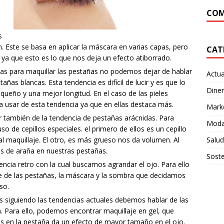
COM
s
 Este se basa en aplicar la máscara en varias capas, pero
CAT
e ya que esto es lo que nos deja un efecto atiborrado.
cias para maquillar las pestañas no podemos dejar de hablar
Actua
as blancas. Esta tendencia es difícil de lucir y es que lo
Dine
ueño y una mejor longitud. En el caso de las pieles
usar de esta tendencia ya que en ellas destaca más.
Mark
 también de la tendencia de pestañas arácnidas. Para
Moda
so de cepillos especiales. el primero de ellos es un cepillo
Salud
al maquillaje. El otro, es más grueso nos da volumen. Al
as de araña en nuestras pestañas.
Soste
ncia retro con la cual buscamos agrandar el ojo. Para ello
e de las pestañas, la máscara y la sombra que decidamos
so.
as siguiendo las tendencias actuales debemos hablar de las
. Para ello, podemos encontrar maquillaje en gel, que
os en la pestaña da un efecto de mayor tamaño en el ojo.