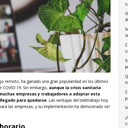
c
G
d
M
s
C
c
E
p
Q
ajo remoto, ha ganado una gran popularidad en los últimos
m
de COVID-19. Sin embargo,
aunque la crisis sanitaria
C
a muchas empresas y trabajadores a adoptar esta
p
a llegado para quedarse
. Las ventajas del teletrabajo hoy
para las empresas, y su implementación ha demostrado ser
V
¿
L
 horario