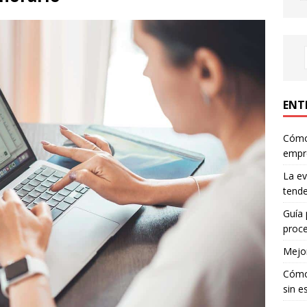
ENT
Cómo 
empr
La ev
tende
Guía 
proce
Mejor
Cómo 
sin e