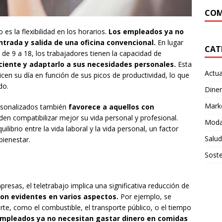
COM
 es la flexibilidad en los horarios.
Los empleados ya no
ntrada y salida de una oficina convencional.
En lugar
CAT
 de 9 a 18, los trabajadores tienen la capacidad de
iente y adaptarlo a sus necesidades personales.
Esta
Actua
icen su día en función de sus picos de productividad, lo que
do.
Dine
Mark
rsonalizados también
favorece a aquellos con
den compatibilizar mejor su vida personal y profesional.
Moda
ilibrio entre la vida laboral y la vida personal, un factor
Salud
bienestar.
Soste
sas, el teletrabajo implica una significativa reducción de
son evidentes en varios aspectos.
Por ejemplo, se
rte, como el combustible, el transporte público, o el tiempo
empleados ya no necesitan gastar dinero en comidas