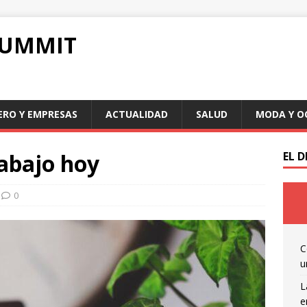
SUMMIT
ERO Y EMPRESAS
ACTUALIDAD
SALUD
MODA Y O
rabajo hoy
EL 
0
C
u
L
e