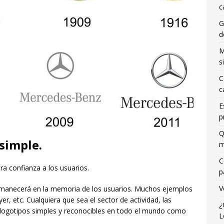
c
G
d
M
s
C
c
E
p
Q
 simple.
m
C
ira confianza a los usuarios.
p
V
rmanecerá en la memoria de los usuarios. Muchos ejemplos
r, etc. Cualquiera que sea el sector de actividad, las
¿
logotipos simples y reconocibles en todo el mundo como
L