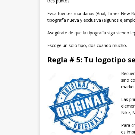
tres puntos:
Evita fuentes mundanas (Arial, Times New R
tipografía nueva y exclusiva (algunos ejempl
Asegúrate de que la tipografía siga siendo l
Escoge un solo tipo, dos cuando mucho.
Regla # 5: Tu logotipo se
Recuerd
sino co
marketi
Las pr
elemen
Nike, M
Para cr
es imp