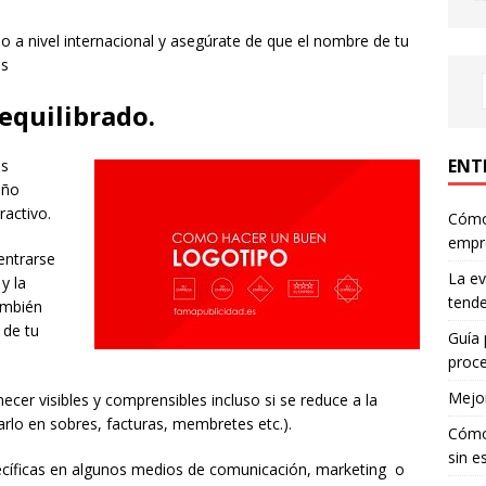
cio a nivel internacional y asegúrate de que el nombre de tu
as
 equilibrado.
ENT
ás
eño
activo.
Cómo 
empr
entrarse
La ev
 y la
tende
ambién
 de tu
Guía 
proce
Mejor
cer visibles y comprensibles incluso si se reduce a la
rlo en sobres, facturas, membretes etc.).
Cómo 
sin e
pecíficas en algunos medios de comunicación, marketing o