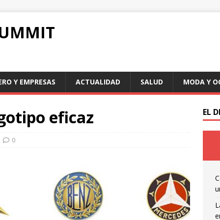
SUMMIT
ERO Y EMPRESAS
ACTUALIDAD
SALUD
MODA Y O
gotipo eficaz
EL 
0
C
u
L
e