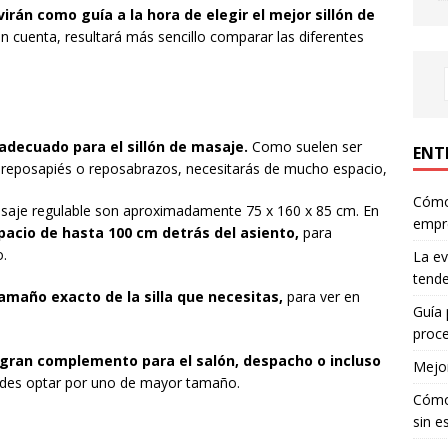
irán como guía a la hora de elegir el mejor sillón de
n cuenta, resultará más sencillo comparar las diferentes
adecuado para el sillón de masaje.
Como suelen ser
ENT
 reposapiés o reposabrazos, necesitarás de mucho espacio,
Cómo 
asaje regulable son aproximadamente 75 x 160 x 85 cm. En
empr
pacio de hasta 100 cm detrás del asiento,
para
o.
La ev
tende
maño exacto de la silla que necesitas,
para ver en
Guía 
proce
 gran complemento para el salón, despacho o incluso
Mejor
uedes optar por uno de mayor tamaño.
Cómo 
sin e