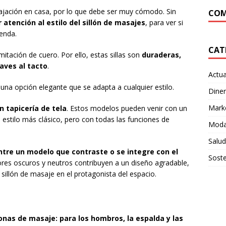
lajación en casa, por lo que debe ser muy cómodo. Sin
COM
atención al estilo del sillón de masajes
, para ver si
ienda.
CAT
itación de cuero. Por ello, estas sillas son
duraderas,
aves al tacto
.
Actua
 una opción elegante que se adapta a cualquier estilo.
Dine
Mark
n tapicería de tela
. Estos modelos pueden venir con un
estilo más clásico, pero con todas las funciones de
Moda
Salud
ntre un modelo que contraste o se integre con el
Soste
lores oscuros y neutros contribuyen a un diseño agradable,
 sillón de masaje en el protagonista del espacio.
onas de masaje: para los hombros, la espalda y las