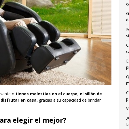
c
G
d
M
s
C
c
E
p
Q
m
C
resante o
tienes molestias en el cuerpo, el sillón de
p
disfrutar en casa,
gracias a su capacidad de brindar
V
¿
ara elegir el mejor?
L