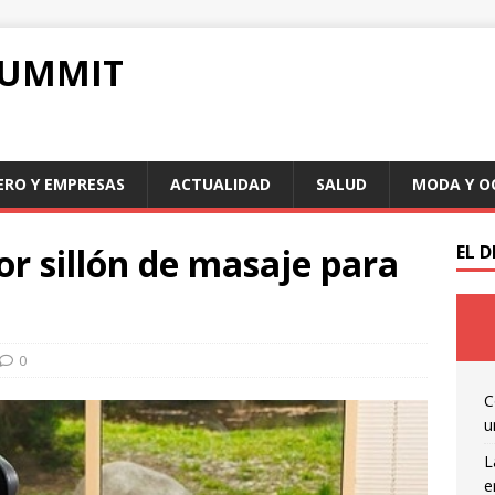
SUMMIT
ERO Y EMPRESAS
ACTUALIDAD
SALUD
MODA Y O
or sillón de masaje para
EL 
0
C
u
L
e