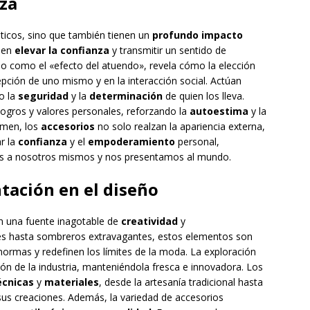
za
ticos, sino que también tienen un
profundo impacto
eden
elevar la confianza
y transmitir un sentido de
o como el «efecto del atuendo», revela cómo la elección
epción de uno mismo y en la interacción social. Actúan
do la
seguridad
y la
determinación
de quien los lleva.
ogros y valores personales, reforzando la
autoestima
y la
umen, los
accesorios
no solo realzan la apariencia externa,
r la
confianza
y el
empoderamiento
personal,
mos a nosotros mismos y nos presentamos al mundo.
tación en el diseño
 una fuente inagotable de
creatividad
y
les hasta sombreros extravagantes, estos elementos son
normas y redefinen los límites de la moda. La exploración
ón de la industria, manteniéndola fresca e innovadora. Los
écnicas
y
materiales
, desde la artesanía tradicional hasta
 sus creaciones. Además, la variedad de accesorios