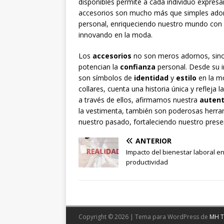
disponibles permite a cada individuo expresa
accesorios son mucho más que simples adorno
personal, enriqueciendo nuestro mundo con b
innovando en la moda.
Los
accesorios
no son meros adornos, sino
potencian la
confianza
personal. Desde su i
son símbolos de
identidad
y
estilo
en la mo
collares, cuenta una historia única y refleja l
a través de ellos, afirmamos nuestra
autent
la vestimenta, también son poderosas herr
nuestro pasado, fortaleciendo nuestro prese
ANTERIOR
Impacto del bienestar laboral en
productividad
Copyright © 2026 | Tema para WordPress de
MH 