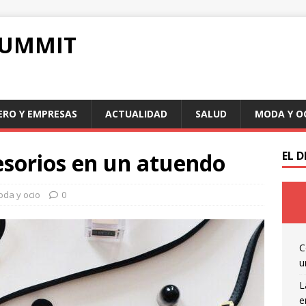
SUMMIT
ERO Y EMPRESAS
ACTUALIDAD
SALUD
MODA Y O
cesorios en un atuendo
EL 
da y ocio
0
C
u
L
e