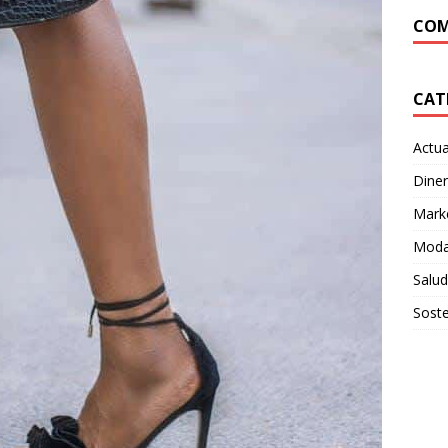
COM
CAT
Actua
Dine
Mark
Moda
Salud
Soste