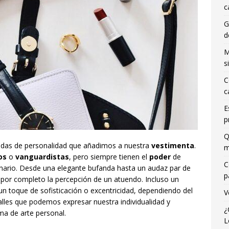
c
G
d
M
s
C
c
E
p
Q
das de personalidad que añadimos a nuestra
vestimenta
.
m
os
o
vanguardistas
, pero siempre tienen el
poder
de
C
dinario. Desde una elegante bufanda hasta un audaz par de
p
 por completo la percepción de un atuendo. Incluso un
n toque de sofisticación o excentricidad, dependiendo del
V
talles que podemos expresar nuestra individualidad y
¿
ma de arte personal.
L