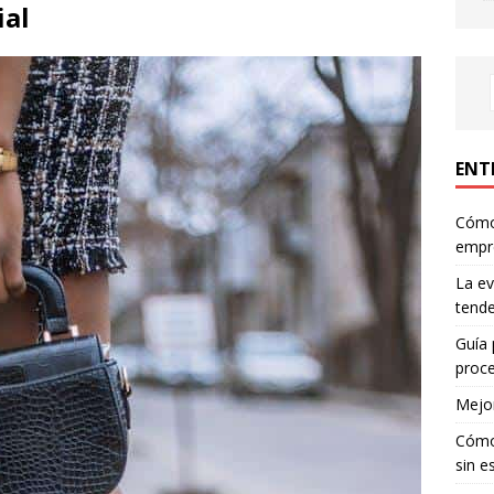
ial
ENT
Cómo 
empr
La ev
tende
Guía 
proce
Mejor
Cómo 
sin e