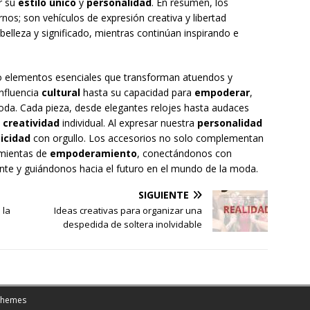
r su
estilo único
y
personalidad
. En resumen, los
s; son vehículos de expresión creativa y libertad
elleza y significado, mientras continúan inspirando e
 elementos esenciales que transforman atuendos y
nfluencia
cultural
hasta su capacidad para
empoderar
,
da. Cada pieza, desde elegantes relojes hasta audaces
a
creatividad
individual. Al expresar nuestra
personalidad
icidad
con orgullo. Los accesorios no solo complementan
amientas de
empoderamiento
, conectándonos con
nte y guiándonos hacia el futuro en el mundo de la moda.
SIGUIENTE
 la
Ideas creativas para organizar una
despedida de soltera inolvidable
Themes