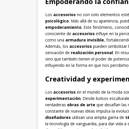
Empoderando la confian
Los
accesorios
no son solo elementos esté
psicológico
. Más allá de su apariencia, pu
empoderamiento
. Este fenómeno, conocid
consciente de
accesorios
influye en la perc
como una
armadura invisible
, fortalecien
Además, los
accesorios
pueden simbolizar l
sensación de
realización personal
. En res
sino que también tienen el poder de potencia
influyendo en la forma en que nos percibi
Creatividad y experimen
Los
accesorios
en el mundo de la moda son
experimentación
. Desde bolsos escultura
verdaderas
obras de arte
que desafían las 
constante de nuevas ideas impulsa la evoluci
diseñadores
utilizan una amplia gama de
t
la tecnología de vanguardia, para dar vida a