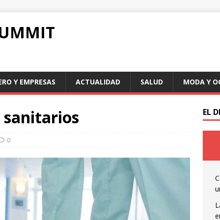
SUMMIT
ERO Y EMPRESAS
ACTUALIDAD
SALUD
MODA Y O
 sanitarios
EL 
0
C
u
L
e