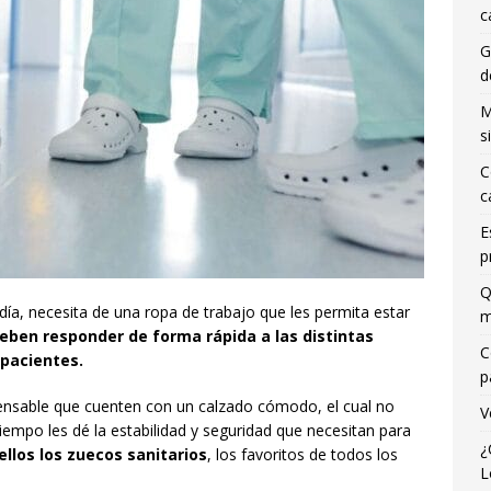
c
G
d
M
s
C
c
E
p
Q
s día, necesita de una ropa de trabajo que les permita estar
m
eben responder de forma rápida a las distintas
C
 pacientes.
p
pensable que cuenten con un calzado cómodo, el cual no
V
empo les dé la estabilidad y seguridad que necesitan para
¿
ellos los zuecos sanitarios
, los favoritos de todos los
L