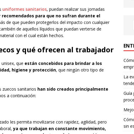
os
uniformes sanitarios
, puedan realizar sus jornadas
 recomendados para que no sufran durante el
ás de que pueden protegerlos del impacto con cualquier
también de aquellos líquidos que puedan verterse de
material con el cual están hechos.
ENT
ecos y qué ofrecen al trabajador
Cómo 
o unisex, que
están concebidos para brindar a los
empr
idad, higiene y protección
, que ningún otro tipo de
La ev
tende
s zuecos sanitarios
han sido creados principalmente
Guía 
mos a continuación:
proce
Mejor
Cómo 
lzado les permita movilizarse con rapidez, agilidad, pero
sin e
aboral,
ya que trabajan en constante movimiento,