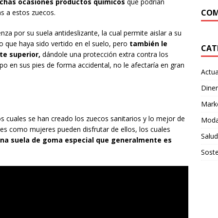
uchas ocasiones productos químicos
que podrían
COM
ias a estos zuecos.
za por su suela antideslizante, la cual permite aislar a su
so que haya sido vertido en el suelo, pero
también le
CAT
te superior,
dándole una protección extra contra los
ipo en sus pies de forma accidental, no le afectaría en gran
Actua
Dine
Mark
s cuales se han creado los zuecos sanitarios y lo mejor de
Moda
es como mujeres pueden disfrutar de ellos, los cuales
Salud
 una suela de goma especial que generalmente es
Soste