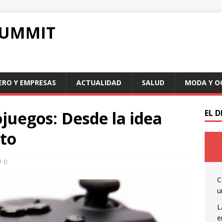
SUMMIT
ERO Y EMPRESAS
ACTUALIDAD
SALUD
MODA Y O
ojuegos: Desde la idea
EL 
nto
0
C
u
L
e