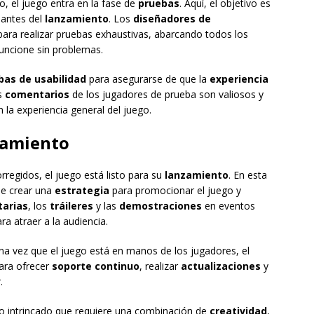
, el juego entra en la fase de
pruebas
. Aquí, el objetivo es
 antes del
lanzamiento
. Los
diseñadores de
para realizar pruebas exhaustivas, abarcando todos los
uncione sin problemas.
bas de usabilidad
para asegurarse de que la
experiencia
s
comentarios
de los jugadores de prueba son valiosos y
la experiencia general del juego.
zamiento
rregidos, el juego está listo para su
lanzamiento
. En esta
e crear una
estrategia
para promocionar el juego y
tarias
, los
tráileres
y las
demostraciones
en eventos
ra atraer a la audiencia.
Una vez que el juego está en manos de los jugadores, el
ara ofrecer
soporte continuo
, realizar
actualizaciones
y
.
o intrincado que requiere una combinación de
creatividad
,