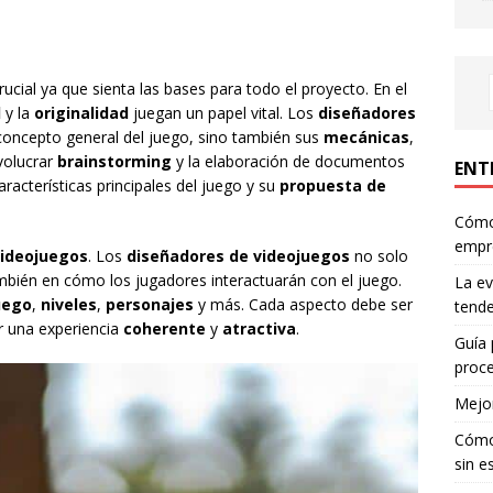
crucial ya que sienta las bases para todo el proyecto. En el
d
y la
originalidad
juegan un papel vital. Los
diseñadores
concepto general del juego, sino también sus
mecánicas
,
nvolucrar
brainstorming
y la elaboración de documentos
ENT
aracterísticas principales del juego y su
propuesta de
Cómo 
empr
videojuegos
. Los
diseñadores de videojuegos
no solo
ambién en cómo los jugadores interactuarán con el juego.
La ev
uego
,
niveles
,
personajes
y más. Cada aspecto debe ser
tende
r una experiencia
coherente
y
atractiva
.
Guía 
proce
Mejor
Cómo 
sin e