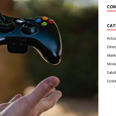
COM
CAT
Actua
Dine
Mark
Moda
Salud
Soste