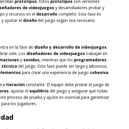
arrollan
prototipos
. Estos
prototipos
son versiones
iseñadores de videojuegos
y desarrolladores probar y
mpo y recursos en el
desarrollo
completo. Esta fase es
 y ajustar el
diseño
del juego según sea necesario.
entra en la fase de
diseño y desarrollo de videojuegos
.
brar vida. Los
diseñadores de videojuegos
trabajan en
maciones
y
sonidos
, mientras que los
programadores
 técnica
del juego. Esta fase puede ser larga y laboriosa,
elementos
para crear una experiencia de juego
cohesiva
.
ica
iteración
constante. El equipo debe probar el juego de
ores
, ajustar el
equilibrio
del juego y asegurar que todas
te proceso de prueba y ajuste es esencial para garantizar
e para los jugadores.
idad