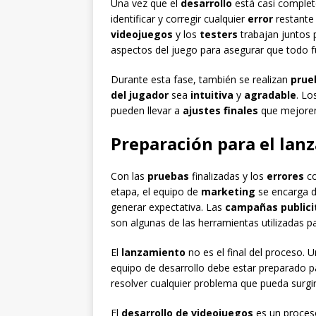
Una vez que el
desarrollo
está casi completo
identificar y corregir cualquier
error
restante
videojuegos
y los
testers
trabajan juntos 
aspectos del juego para asegurar que todo f
Durante esta fase, también se realizan
prue
del jugador
sea
intuitiva
y
agradable
. Lo
pueden llevar a
ajustes finales
que mejoren 
Preparación para el lan
Con las
pruebas
finalizadas y los
errores
co
etapa, el equipo de
marketing
se encarga d
generar expectativa. Las
campañas publici
son algunas de las herramientas utilizadas pa
El
lanzamiento
no es el final del proceso. 
equipo de desarrollo debe estar preparado p
resolver cualquier problema que pueda surgir
El
desarrollo de videojuegos
es un proces