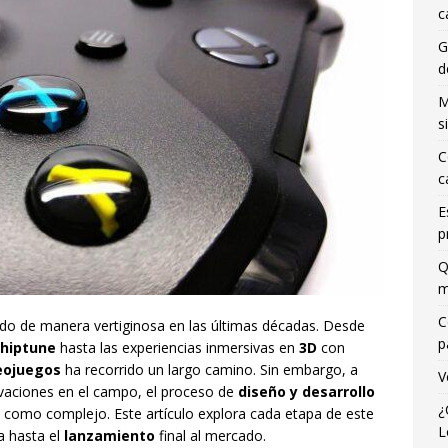
c
G
d
M
s
C
c
E
p
Q
m
C
do de manera vertiginosa en las últimas décadas. Desde
p
hiptune
hasta las experiencias inmersivas en
3D
con
deojuegos
ha recorrido un largo camino. Sin embargo, a
V
ovaciones en el campo, el proceso de
diseño y desarrollo
¿
 como complejo. Este artículo explora cada etapa de este
L
ea hasta el
lanzamiento
final al mercado.